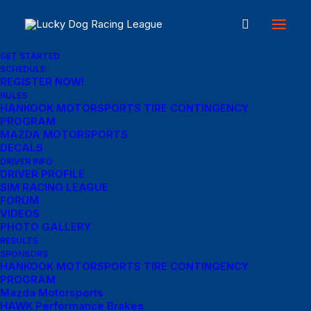
GET STARTED
SCHEDULE
REGISTER NOW!
RULES
HANKOOK MOTORSPORTS TIRE CONTINGENCY
PROGRAM
MAZDA MOTORSPORTS
DECALS
DRIVER INFO
DRIVER PROFILE
In
Blog
•
September 3, 2025
•
4 Minutes
SIM RACING LEAGUE
Blog Post Title
FORUM
VIDEOS
PHOTO GALLERY
RESULTS
Cathy McCause Fuss
SPONSORS
HANKOOK MOTORSPORTS TIRE CONTINGENCY
PROGRAM
Mazda Motorsports
HAWK Performance Brakes