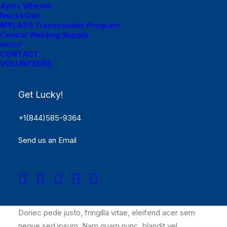
Apex Wheels
NecksGen
MYLAPS Transponder Program
Central Welding Supply
ABOUT
CONTACT
VOLUNTEERS
Get Lucky!
+1(844)585-9364
Lorem ipsum dolor sit amet, consectet
Send us an Email
adipiscing elit,sed do eiusm por incididunt ut labore et
dolore magna aliqua. Ut enim ad minim veniam, quis
nostrud exercitation ullamco laboris nisi ut aliquip ex ea
sint occaecat cupidatat non proident, sunt in culpa qui
officia mollit natoque consequat massa quis enim.
Donec pede justo, fringilla vitae, eleifend acer sem
neque sed ipsum. Nam quam nunc, blandit vel,